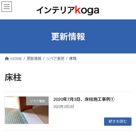
コ
ナ
ン
ビ
テ
ゲ
ン
ー
ツ
シ
へ
ョ
更新情報
ス
ン
キ
に
ッ
移
プ
動
HOME
更新情報
リペア事例
床柱
床柱
‎2020‎年‎7‎月‎3‎日、‏‎床柱施工事例①
リペア事例
2022年2月2日
続きを読む