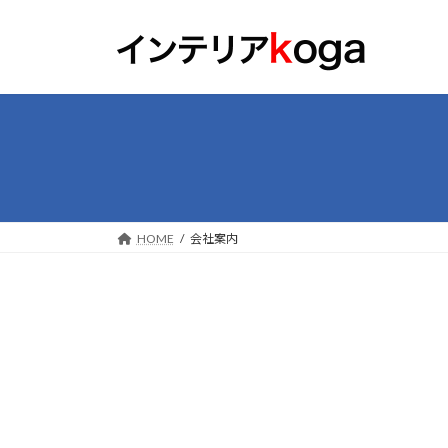
コ
ナ
ン
ビ
テ
ゲ
ン
ー
ツ
シ
へ
ョ
ス
ン
キ
に
ッ
移
プ
動
HOME
会社案内