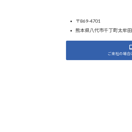
〒869-4701
熊本県八代市千丁町太牟田23
ご来社の場合