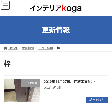
コ
ナ
ン
ビ
テ
ゲ
ン
ー
ツ
シ
へ
ョ
更新情報
ス
ン
キ
に
ッ
移
プ
動
HOME
更新情報
リペア事例
枠
枠
‎2019‎年‎11‎月‎27‎日、‏‎枠施工事例①
リペア事例
2022年2月2日
続きを読む