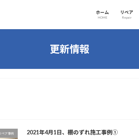
ホーム
リペア
HOME
Repair
更新情報
‎2021‎年‎4‎月‎1‎日、‏‎棚のずれ施工事例①
リペア事例