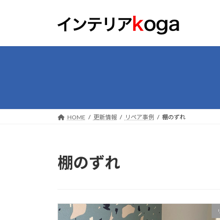
コ
ナ
ン
ビ
テ
ゲ
ン
ー
ツ
シ
へ
ョ
ス
ン
キ
に
ッ
移
プ
動
HOME
更新情報
リペア事例
棚のずれ
棚のずれ