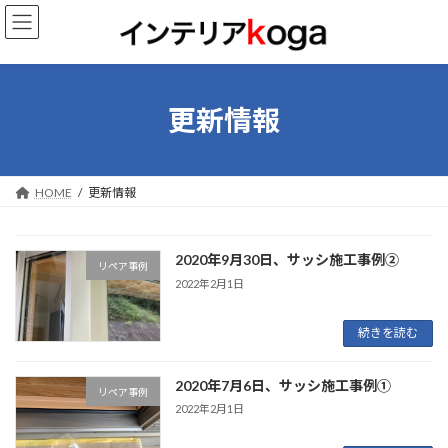
コ
ナ
ン
ビ
テ
ゲ
ン
ー
ツ
シ
へ
ョ
更新情報
ス
ン
キ
に
ッ
移
プ
動
HOME
更新情報
2020‎年‎9‎月‎30‎日、サッシ施工事例②
リペア事例
2022年2月1日
続きを読む
‎2020‎年‎7‎月‎6‎日、‏‎サッシ施工事例①
リペア事例
2022年2月1日